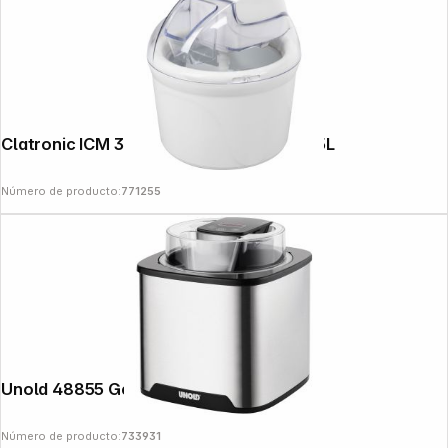
Clatronic ICM 3764 white Ice Machine 1,5L
Número de producto:
771255
Unold 48855 Gelato
Número de producto:
733931