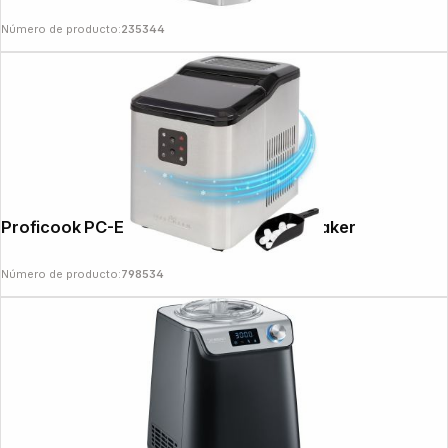
Número de producto:
235344
Proficook PC-EWB 1253 Inox Ice Cube Maker
Número de producto:
798534