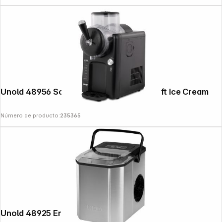
Unold 48956 Sofie black 2in1 Slush- & Soft Ice Cream
Número de producto:
235365
Unold 48925 Erik Ice Cube Maker