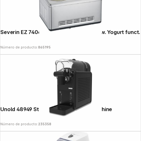
Severin EZ 7406 2-in-1 Ice Cream Maker w. Yogurt funct.
Número de producto:
865195
Unold 48949 Stella Slush Ice Cream Machine
Número de producto:
235358