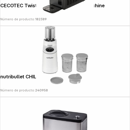
CECOTEC Twist&Ice 2600 slush ice maschine
Número de producto:
182389
Follow us on
nutribullet CHILL NBD0503W
Número de producto:
240958