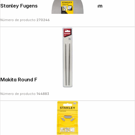
Stanley Fugenspachtel m. PH2-Bit , 150mm
Número de producto:
270246
Makita Round File 4.0 mm 2 pcs
Número de producto:
144883