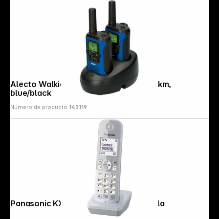
Alecto Walkie Talkie Set of 2, range 7 km,
blue/black
Número de producto:
143119
Panasonic KX-TGA681EXS blanco perla