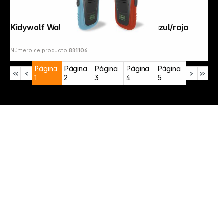
Kidywolf Walkie-Talkies con linterna azul/rojo
Número de producto:
881106
Página
Página
Página
Página
Página
1
2
3
4
5