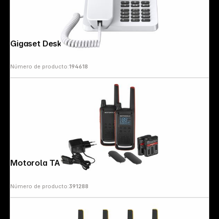
Gigaset Desk 400 white
Número de producto:
194618
Follow us on
Motorola TALKABOUT T82
Número de producto:
391288