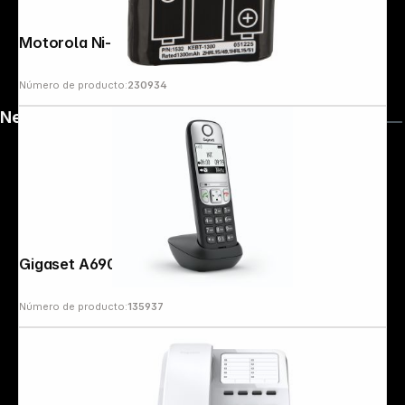
Motorola Ni-MH battery 1300mAh
Número de producto:
230934
News
Gigaset A690 HX black
Número de producto:
135937