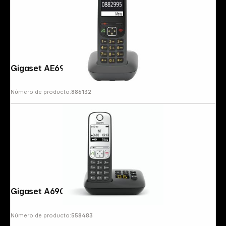
Gigaset AE690 anthracite
Número de producto:
886132
Gigaset A690 A black
Número de producto:
558483