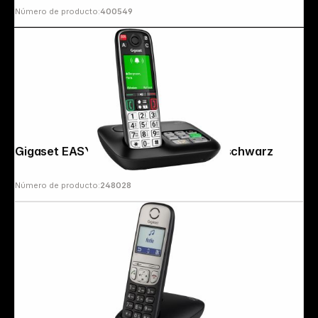
Número de producto:
400549
Gigaset EASY 500A Seniorentelefon schwarz
Número de producto:
248028