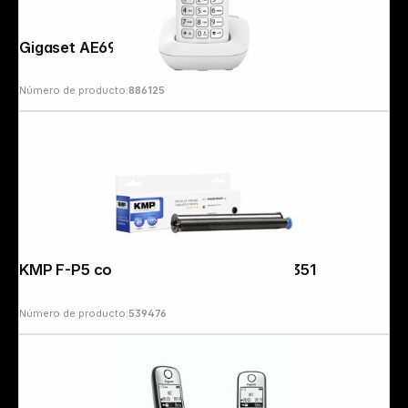
Gigaset AE690 white
Número de producto:
886125
KMP F-P5 compatible con Philips PFA 351
Número de producto:
539476