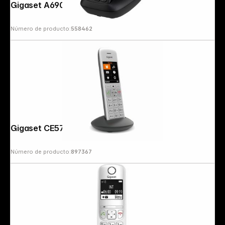
Gigaset A690 black
Número de producto:
558462
Gigaset CE575HX silver/black
Número de producto:
897367