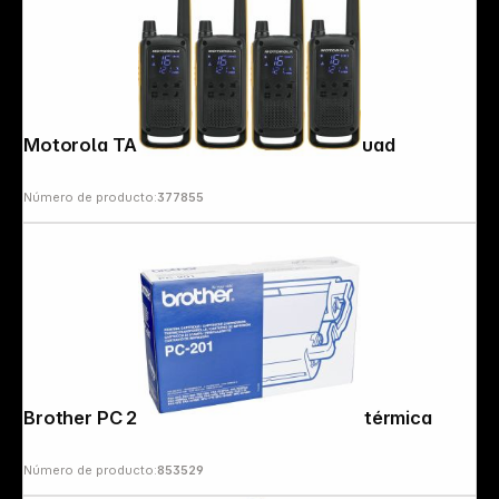
Motorola TALKABOUT T82 Extreme Quad
Número de producto:
377855
Brother PC 201 Cinta de transferencia térmica
Número de producto:
853529