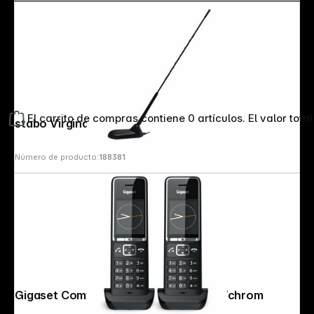
El carrito de compras contiene 0 artículos. El valor total
stabo Virgina CB Antenna
Número de producto:
188381
Gigaset Comfort 550HX duo schwarz/chrom