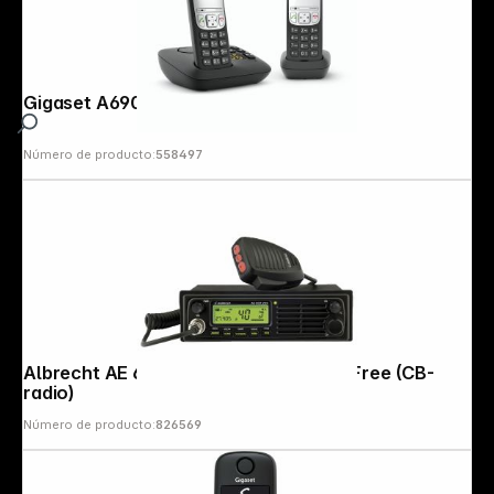
Gigaset A690 A Duo black
Número de producto:
558497
Albrecht AE 6491 CT with VOX Hands Free (CB-
radio)
Número de producto:
826569