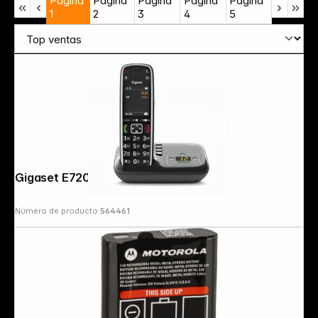
Página
Página
Página
Página
Página
1
2
3
4
5
Gigaset E720 A black
Número de producto:
564461