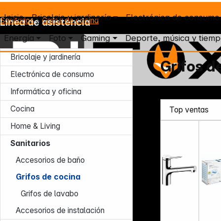
Inicio
Bricolaje y jardinería
Electrónica de consumo
Sanitarios
Grifos de cocina
Línea de asistencia
Energía
Foto
Gaming
Deporte, música y tiemp
Bricolaje y jardinería
Grifos d
Electrónica de consumo
Informática y oficina
Lun – Jue: 7:30 – 16:30 (CET)
Vie: 7:30 – 13:30 (CET)
Cocina
Tel.: +49 931 9708 - 466
Home & Living
E-mail: info@difox.com
Sanitarios
Accesorios de baño
Grifos de cocina
Grifos de lavabo
Accesorios de instalación