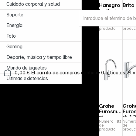
Cuidado corporal y salud
Hansgro
Brita
he Zesis
mypu
Soporte
M33
P1
Número
873511
Númer
Single
de
de
Energía
lever
producto:
produc
Kitch.Mix.
Foto
150 2jet
pull-o
Gaming
spray
Deporte, música y tiempo libre
Mundo de juguetes
0,00 €
El carrito de compras contiene 0 artículos. El v
Últimas existencias
Grohe
Groh
Eurosma
Euro
rt
rt, 1,
Número
837699
Númer
Cosmop
Singl
de
de
olitan
Hand
producto:
produc
Single-
Kitc