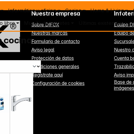
Informática y oficina
Cocina
Home & Living
Nuestra empresa
Infote
o libre
Mundo de juguetes
Últimas existencias
Sobre DIFOX
Equipo D
Nuestras marcas
Equipo de
e cocina
Formulario de contacto
Sucursal
Aviso legal
Nuestro c
Protección de datos
Cuenta b
Condiciones generales
Trazabil
Regístrate aquí
Aviso imp
Base de 
Configuración de cookies
imágene