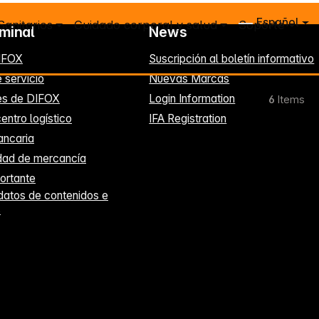
Español
Sanitarios
Cuidado corporal y salud
Soporte
rminal
News
IFOX
Suscripción al boletín informativo
 servicio
Nuevas Marcas
es de DIFOX
Login Information
6
Items
entro logístico
IFA Registration
ancaria
idad de mercancía
ortante
datos de contenidos e
s