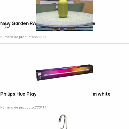
New Garden RACHEL 45 olive Tischlampe
Número de producto:
271058
Philips Hue Play Gradient Light Tube 75cm white
Número de producto:
773194