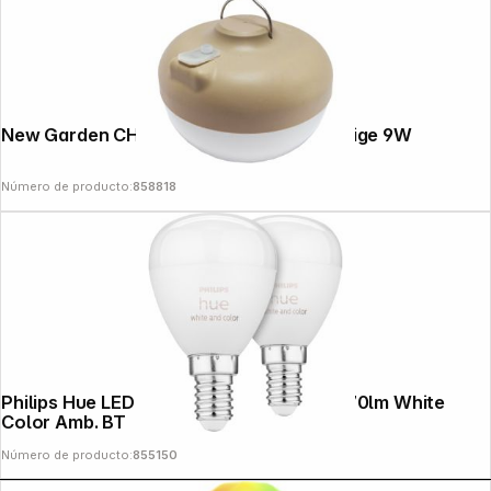
New Garden CHERRY BULB BATTERY beige 9W
Número de producto:
858818
Philips Hue LED Luster E14 2pack 5,1W 470lm White
Color Amb. BT
Número de producto:
855150