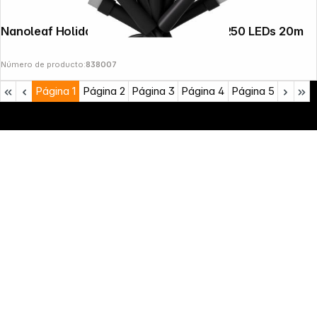
Nanoleaf Holiday Matter String Lights - 250 LEDs 20m
Número de producto:
838007
Página
1
Página
2
Página
3
Página
4
Página
5