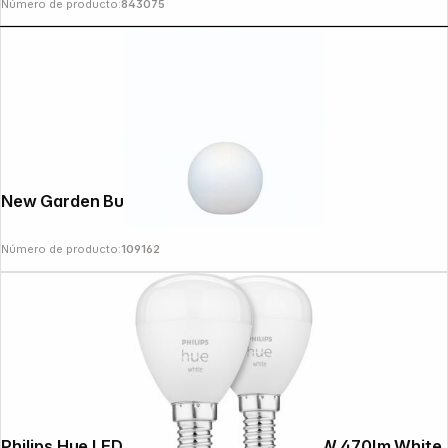
Número de producto:
843075
New Garden Buly 20 Cable
Número de producto:
109162
Philips Hue LED Lamp E14 2-Pack Set 5,7W 470lm White