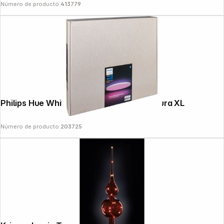
Número de producto:
413779
Philips Hue White & Color Ambiance Datura XL
Número de producto:
203725