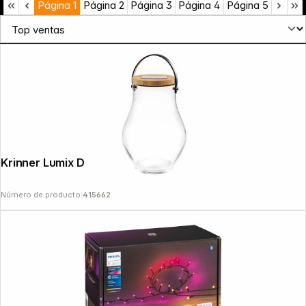
Página
1
Página
2
Página
3
Página
4
Página
5
Krinner Lumix Deco Glass Bold
Número de producto:
415662