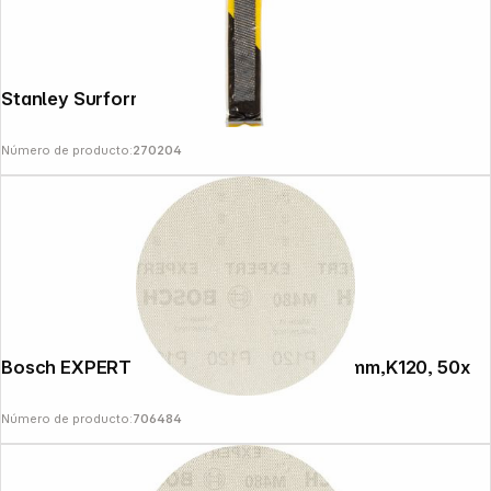
Stanley Surform Ersatzblatt 255 mm
Número de producto:
270204
Bosch EXPERT Sandings Nets M480,150mm,K120, 50x
Número de producto:
706484