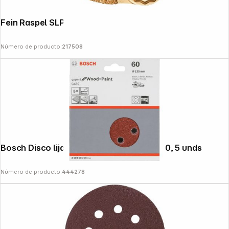
Fein Raspel SLP Finger Shape HM VE1
Follow us on
Número de producto:
217508
Bosch Disco lija C 430 D125mm grado P60, 5 unds
Número de producto:
444278