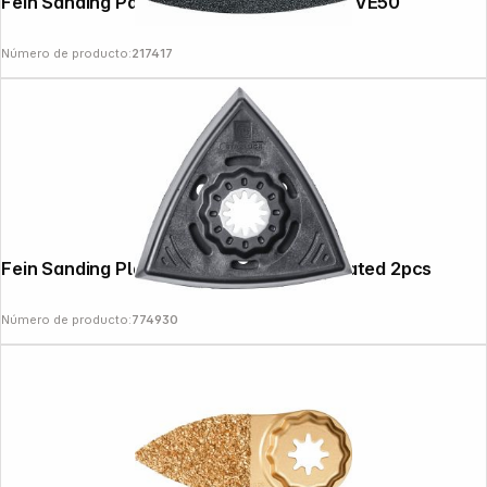
Fein Sanding Pad punched Triangle K180 VE50
Número de producto:
217417
Fein Sanding Plates SL 3-corners perforated 2pcs
Número de producto:
774930