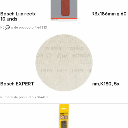
Bosch Lija rectangular C430 con velcro 93x186mm g.60
10 unds
Número de producto:
444313
Bosch EXPERT Sandings Nets M480,125mm,K180, 5x
Número de producto:
706400