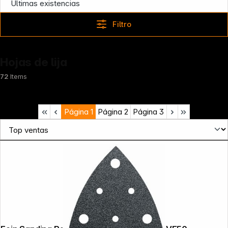
Últimas existencias
Filtro
Hojas de lija
72
Items
Página
1
Página
2
Página
3
News