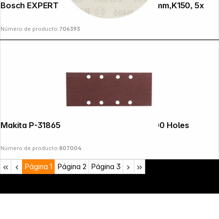
Bosch EXPERT Sandings Nets M480,125mm,K150, 5x
Número de producto:
706393
Makita P-31865 Sandpaper 93x230mm 100 Holes
Número de producto:
807004
Página
1
Página
2
Página
3