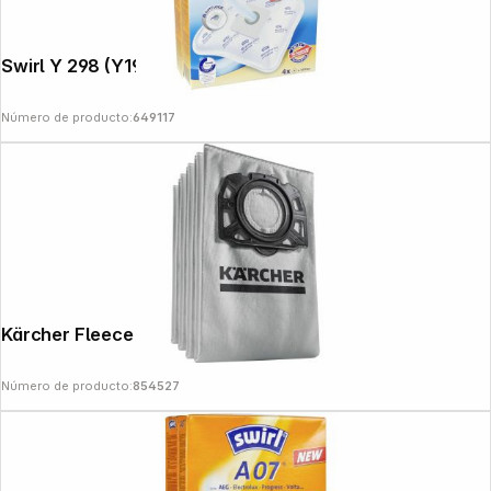
Swirl Y 298 (Y198) MP Plus AirSpace
Número de producto:
649117
Kärcher Fleece Filter Bags
Número de producto:
854527