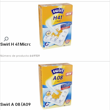
Swirl H 41 MicroPor Plus AntiBac
Número de producto:
649159
Swirl A 08 (A09) MP Plus AirSpace