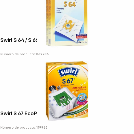
Swirl S 64 / S 66 MP
News
Número de producto:
869286
Swirl S 67 EcoPor Anti-Odour
Número de producto:
119956