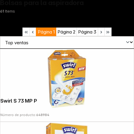
Bolsas para la aspiradora
61
Items
Página
1
Página
2
Página
3
Swirl S 73 MP Plus AirSpace
Número de producto:
648984