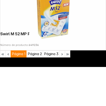
Swirl M 52 MP Plus AirSpace
Número de producto:
649236
Página
1
Página
2
Página
3